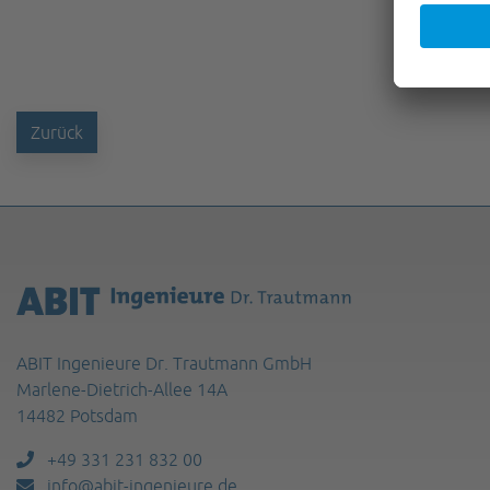
Zurück
ABIT Ingenieure Dr. Trautmann GmbH
Marlene-Dietrich-Allee 14A
14482 Potsdam
+49 331 231 832 00
info@abit-ingenieure.de