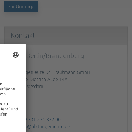
zur Umfrage
Kontakt
Büro Berlin/Brandenburg
ABIT Ingenieure Dr. Trautmann GmbH
Marlene-Dietrich-Allee 14A
14482 Potsdam
+49 331 231 832 00
info@abit-ingenieure.de