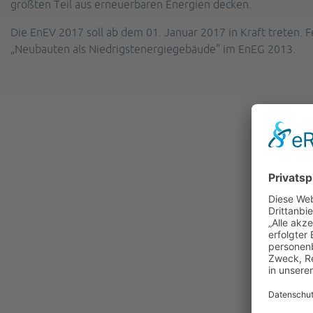
größten Teil aus erneuerbaren Energien decken.
Die EnEV 2017 soll ab dem 01. Januar 2017 in Kraft treten.
„Neubauten als Niedrigstenergiegebäude“ im EnEG 2013.