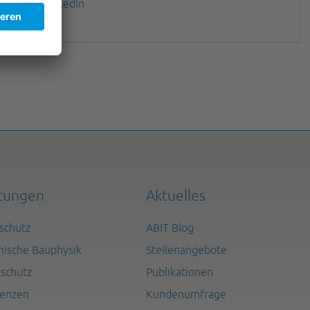
LinkedIn
stungen
Aktuelles
lschutz
ABIT Blog
ische Bauphysik
Stellenangebote
schutz
Publikationen
renzen
Kundenumfrage