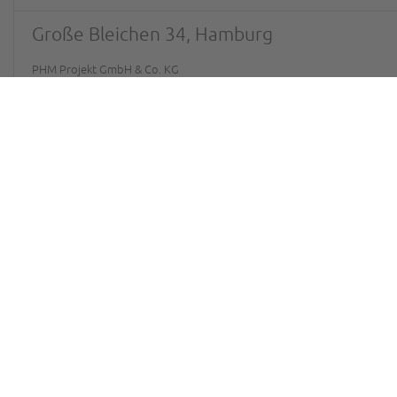
Große Bleichen 34, Hamburg
PHM Projekt GmbH & Co. KG
Boulevard Berlin 1. BA
August Heine Baugesellschaft AG
Limbecker Platz, Essen
Bilfinger Berger AG
ECE Projektmanagement GmbH & Co. KG
Seite 3 von 4
Anfang
Zurück
1
2
3
4
Vorwärts