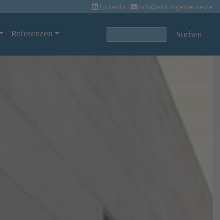
LinkedIn
info@abit-ingenieure.de
Suchbegriffe
Referenzen
Suchen