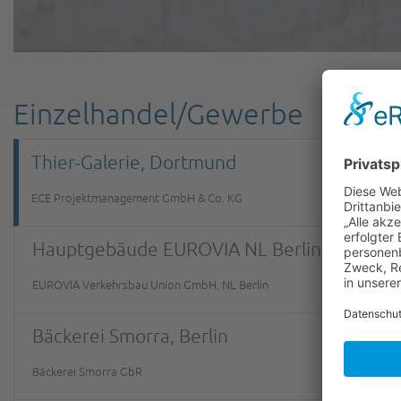
Einzelhandel/Gewerbe
Thier-Galerie, Dortmund
ECE Projektmanagement GmbH & Co. KG
Hauptgebäude EUROVIA NL Berlin
EUROVIA Verkehrsbau Union GmbH, NL Berlin
Bäckerei Smorra, Berlin
Bäckerei Smorra GbR