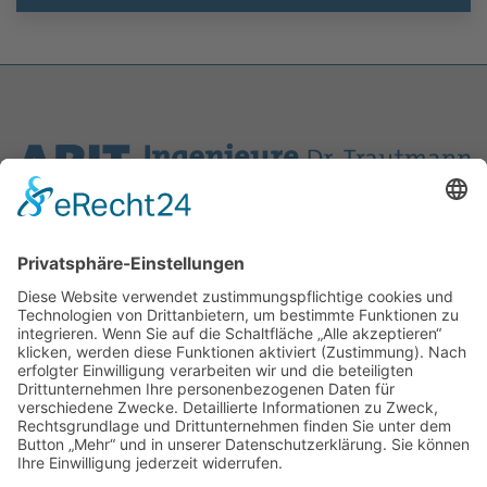
ABIT Ingenieure Dr. Trautmann GmbH
Marlene-Dietrich-Allee 14A
14482 Potsdam
+49 331 231 832 00
info@abit-ingenieure.de
LinkedIn
mehr Informationen