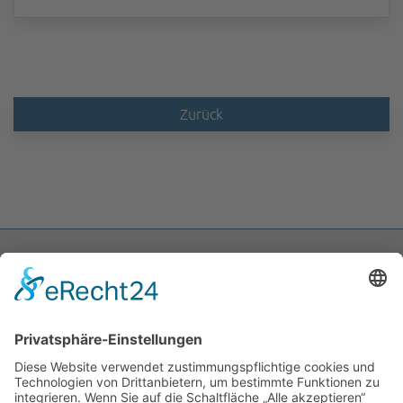
Zurück
ABIT Ingenieure Dr. Trautmann GmbH
Marlene-Dietrich-Allee 14A