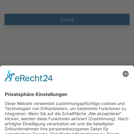
Zurück
ABIT Ingenieure Dr. Trautmann GmbH
Marlene-Dietrich-Allee 14A
14482 Potsdam