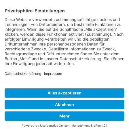
ABIT Ingenieure Dr. Trautmann GmbH
Marlene-Dietrich-Allee 14A
14482 Potsdam
+49 331 231 832 00
info@abit-ingenieure.de
LinkedIn
mehr Informationen
© 2026 ABIT Ingenieure Dr. Trautmann GmbH
Impressum
|
Datenschutz
|
Cookie-Einstellungen