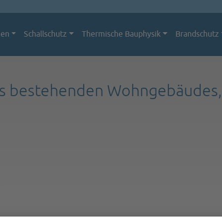
men
Schallschutz
Thermische Bauphysik
Brandschutz
s bestehenden Wohngebäudes, D