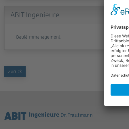
ABIT Ingenieure
Baulärmmanagement
Zurück