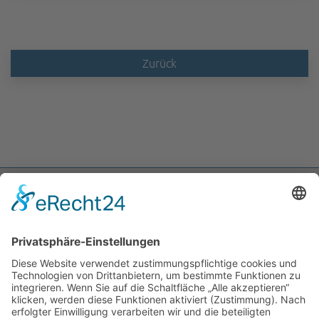
Zurück
ABIT Ingenieure Dr. Trautmann GmbH
Marlene-Dietrich-Allee 14A
14482 Potsdam