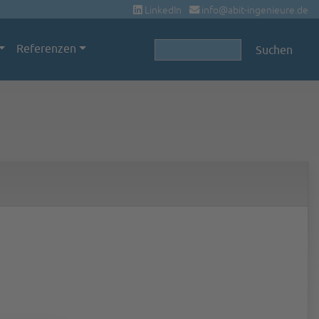
LinkedIn
info@abit-ingenieure.de
Suchbegriffe
Referenzen
Suchen