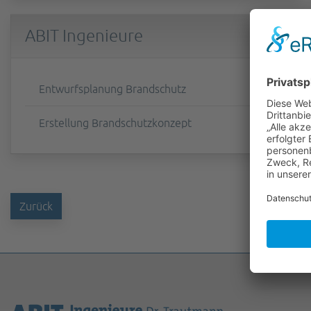
ABIT Ingenieure
Entwurfsplanung Brandschutz
Erstellung Brandschutzkonzept
Zurück