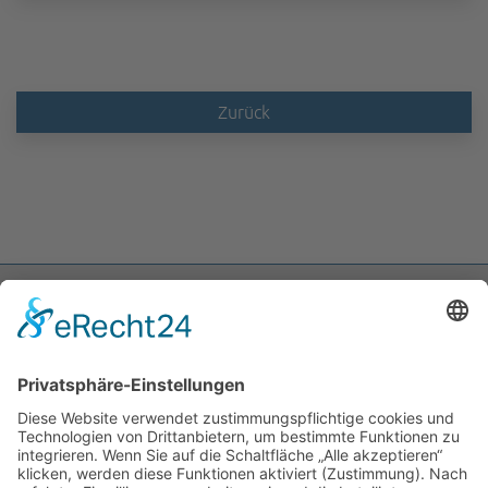
Zurück
ABIT Ingenieure Dr. Trautmann GmbH
Marlene-Dietrich-Allee 14A
14482 Potsdam