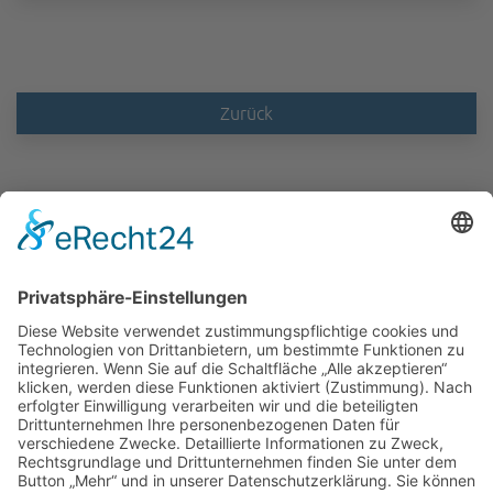
Zurück
ABIT Ingenieure Dr. Trautmann GmbH
Marlene-Dietrich-Allee 14A
14482 Potsdam
+49 331 231 832 00