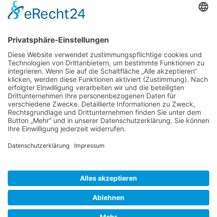
ABIT Ingenieure Dr. Trautmann GmbH
Marlene-Dietrich-Allee 14A
14482 Potsdam
+49 331 231 832 00
info@abit-ingenieure.de
LinkedIn
mehr Informationen
© 2026 ABIT Ingenieure Dr. Trautmann GmbH
Impressum
|
Datenschutz
|
Cookie-Einstellungen