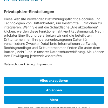
ABIT Ingenieure Dr. Trautmann GmbH
Marlene-Dietrich-Allee 14A
14482 Potsdam
+49 331 231 832 00
info@abit-ingenieure.de
LinkedIn
mehr Informationen
© 2026 ABIT Ingenieure Dr. Trautmann GmbH
Impressum
|
Datenschutz
|
Cookie-Einstellungen