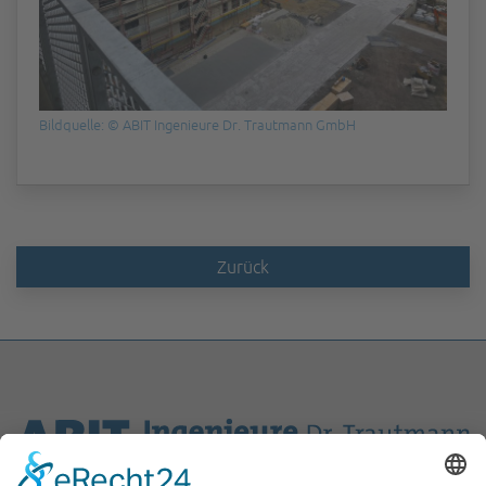
Bildquelle: © ABIT Ingenieure Dr. Trautmann GmbH
Zurück