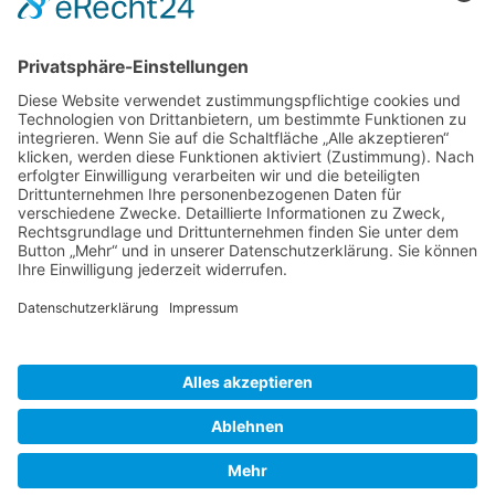
ABIT Ingenieure Dr. Trautmann GmbH
Marlene-Dietrich-Allee 14A
14482 Potsdam
+49 331 231 832 00
info@abit-ingenieure.de
LinkedIn
mehr Informationen
© 2026 ABIT Ingenieure Dr. Trautmann GmbH