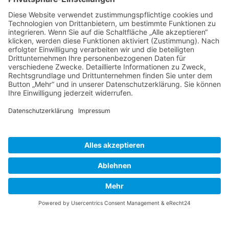
14482 Potsdam
+49 331 231 832 00
info@abit-ingenieure.de
LinkedIn
mehr Informationen
© 2026 ABIT Ingenieure Dr. Trautmann GmbH
Impressum
|
Datenschutz
|
Cookie-Einstellungen