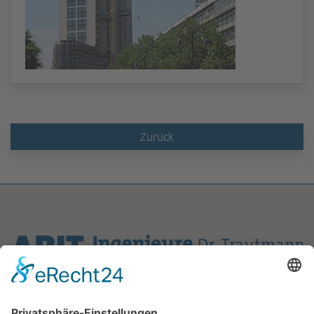
Zurück
ABIT Ingenieure Dr. Trautmann GmbH
Marlene-Dietrich-Allee 14A