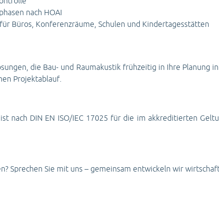
ontrolle
sphasen nach HOAI
für Büros, Konferenzräume, Schulen und Kindertagesstätten
e Lösungen, die Bau- und Raumakustik frühzeitig in Ihre Planung 
hen Projektablauf.
or ist nach DIN EN ISO/IEC 17025 für die im akkreditierten Gel
ren? Sprechen Sie mit uns – gemeinsam entwickeln wir wirtschaf